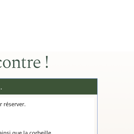
contre !
.
r réserver.
insi que la corbeille.