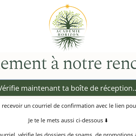
llement à notre ren
Vérifie maintenant ta boîte de réception..
 recevoir un courriel de confirmation avec le lien pou
Je te le mets aussi ci-dessous ⬇️
courriel, vérifie les dossiers de spams, de promotions a