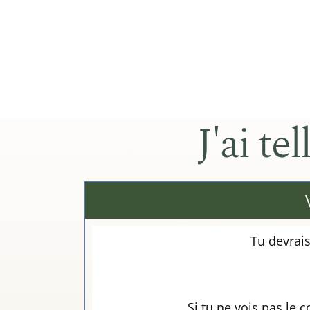
J'ai te
Tu devrais
Si tu ne vois pas le 