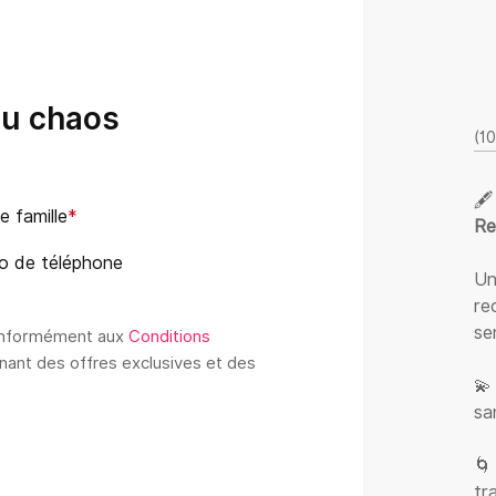
du chaos
(1
🖋
 famille
*
Re
o de téléphone
Un
re
se
conformément aux
Conditions
enant des offres exclusives et des
💫
sa
🌀
tr