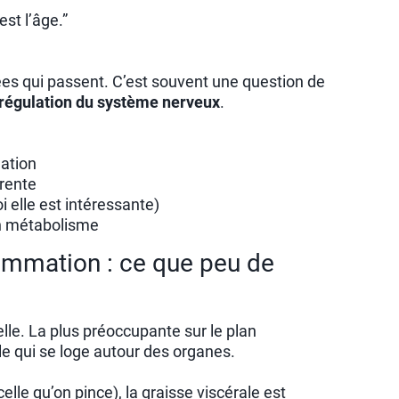
st l’âge.”
es qui passent. C’est souvent une question de
érégulation du système nerveux
.
ation
érente
i elle est intéressante)
n métabolisme
ammation : ce que peu de
elle. La plus préoccupante sur le plan
le qui se loge autour des organes.
lle qu’on pince), la graisse viscérale est