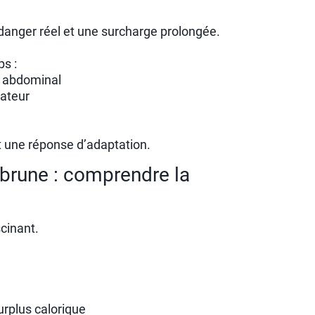
n danger réel et une surcharge prolongée.
s :
u abdominal
ateur
t une réponse d’adaptation.
 brune : comprendre la
scinant.
rplus calorique