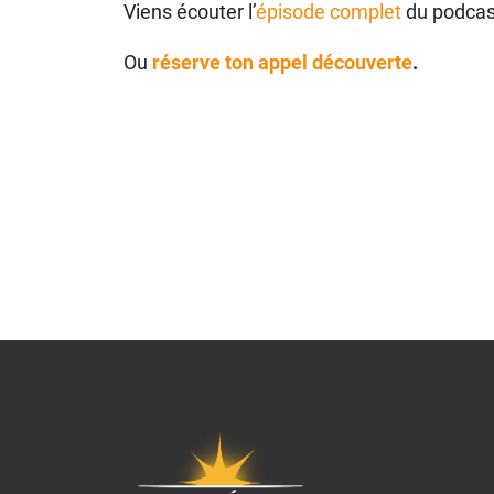
Viens écouter l’
épisode complet
du podca
Ou
réserve ton appel découverte
.