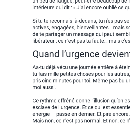
un peu de fatigue, peut-être beaucoup de fr
intérieure qui dit : « J’ai encore oublié ce 
Si tu te reconnais là-dedans, tu n’es pas se
actives, engagées, bienveillantes… mais so
de te partager un message qui peut sembl
libérateur : ce n’est pas ta faute… mais c’es
Quand l’urgence devient
As-tu déjà vécu une journée entière à étei
tu fais mille petites choses pour les autres
pris cinq minutes pour toi. Même pas bu un 
moi aussi.
Ce rythme effréné donne l’illusion qu’on es
esclave de l’urgence. Et ce qui est essentie
énergie — passe en dernier. Et pire encore…
Mais non, ce n’est pas normal. Et non, ce n